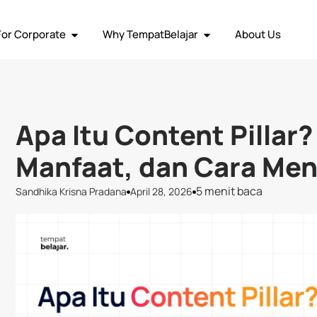
ja Remote
Social Media
Graphic Design
Human Resource
Vi
For Corporate
Why TempatBelajar
About Us
Apa Itu Content Pillar?
Manfaat, dan Cara Me
5 menit baca
Sandhika Krisna Pradana
April 28, 2026