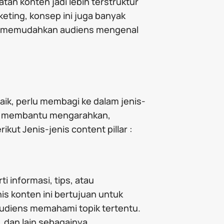
an konten jadi lebih terstruktur
keting, konsep ini juga banyak
n memudahkan audiens mengenal
ik, perlu membagi ke dalam jenis-
tuk membantu mengarahkan,
ut Jenis-jenis content pillar :
 informasi, tips, atau
s konten ini bertujuan untuk
udiens memahami topik tertentu.
, dan lain sebagainya.