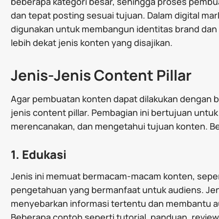
beberapa kategori besar, sehingga proses pembuat
dan tepat posting sesuai tujuan. Dalam digital mar
digunakan untuk membangun identitas brand da
lebih dekat jenis konten yang disajikan.
Jenis-Jenis Content Pillar
Agar pembuatan konten dapat dilakukan dengan ba
jenis content pillar. Pembagian ini bertujuan un
merencanakan, dan mengetahui tujuan konten. Berik
1. Edukasi
Jenis ini memuat bermacam-macam konten, seperti
pengetahuan yang bermanfaat untuk audiens. Jeni
menyebarkan informasi tertentu dan membantu a
Beberapa contoh seperti tutorial, panduan, review