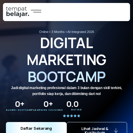
Online • 3 Months • AI-Integrated 2026
DIGITAL
MARKETING
BOOTCAMP
Jadi digital marketing profesional dalam 3 bulan dengan skill terkini,
portfolio siap kerja, dan dibimbing dari nol
0
+
0
+
0
.0
RATING
ALUMNI BOOTCAMP
LEARNING SESSIONS
Daftar Sekarang
Lihat Jadwal &
Kurikulum