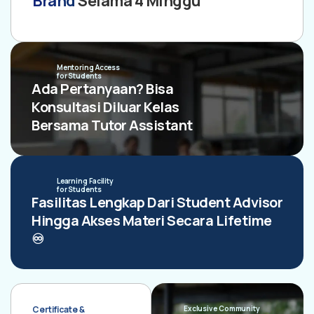
Brand
Selama 4 Minggu
Mentoring Access
for Students
Ada Pertanyaan? Bisa
Konsultasi Diluar Kelas
Bersama Tutor Assistant
Learning Facility
for Students
Fasilitas Lengkap Dari Student Advisor
Hingga Akses Materi Secara Lifetime
♾️
Certificate &
Exclusive Community