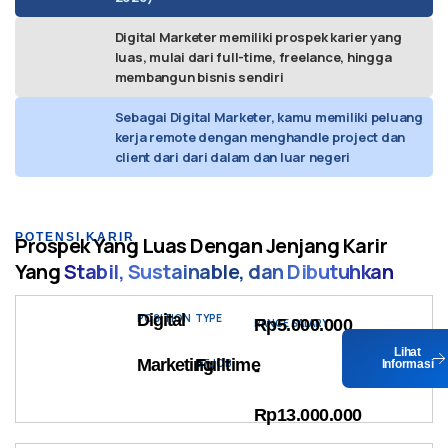
Digital Marketer memiliki prospek karier yang
luas, mulai dari full-time, freelance, hingga
membangun bisnis sendiri
Sebagai Digital Marketer, kamu memiliki peluang
kerja remote dengan menghandle project dan
client dari dari dalam dan luar negeri
POTENSI KARIR
Prospek Yang Luas Dengan Jenjang Karir
Yang
Stabil, Sustainable, dan Dibutuhkan
Digital
POSITION
TYPE
Rp5.000.000
RANGE SALARY
Lihat
Marketing
Fulltime
OF JOB
Informasi
-
Rp13.000.000