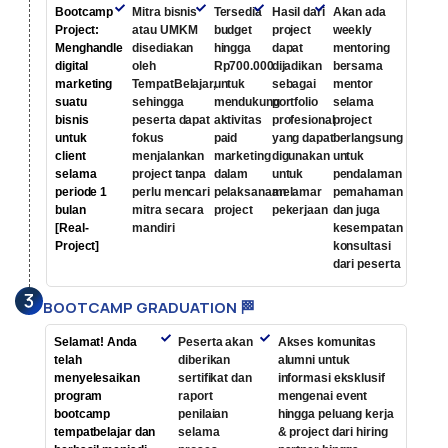
Bootcamp
Mitra bisnis
Tersedia
Hasil dari
Akan ada
Project:
atau UMKM
budget
project
weekly
Menghandle
disediakan
hingga
dapat
mentoring
digital
oleh
Rp700.000
dijadikan
bersama
marketing
TempatBelajar,
untuk
sebagai
mentor
suatu
sehingga
mendukung
portfolio
selama
bisnis
peserta dapat
aktivitas
profesional
project
untuk
fokus
paid
yang dapat
berlangsung
client
menjalankan
marketing
digunakan
untuk
selama
project tanpa
dalam
untuk
pendalaman
periode 1
perlu mencari
pelaksanaan
melamar
pemahaman
bulan
mitra secara
project
pekerjaan
dan juga
[Real-
mandiri
kesempatan
Project]
konsultasi
dari peserta
BOOTCAMP GRADUATION 🏁
Selamat! Anda
Peserta akan
Akses komunitas
telah
diberikan
alumni untuk
menyelesaikan
sertifikat dan
informasi eksklusif
program
raport
mengenai event
bootcamp
penilaian
hingga peluang kerja
tempatbelajar dan
selama
& project dari hiring