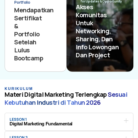
for Updates & Opportunity
Portfolio
Akses
Mendapatkan
Komunitas
Sertifikat
Untuk
&
Networking,
Portfolio
Sharing, Dan
Setelah
Info Lowongan
Lulus
Dan Project
Bootcamp
KURIKULUM
Materi Digital Marketing Terlengkap
Sesuai
Kebutuhan Industri di Tahun 2026
LESSON 1
Digital Marketing Fundamental
LESSON 2