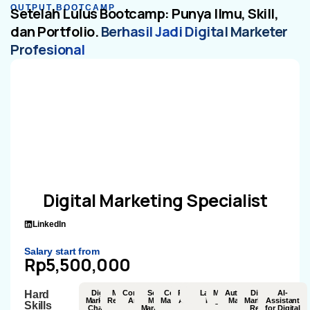
OUTPUT BOOTCAMP
Setelah Lulus Bootcamp: Punya Ilmu, Skill,
dan Portfolio.
Berhasil Jadi Digital Marketer
Profesional
Digital Marketing Specialist
LinkedIn
Salary start from
Rp5,500,000
Hard
Digital
Market
Competitor
Social
Content
Paid
SEO
CRM
Landing
Marketplace
Automation
Digital
AI-
Marketing
Research
Analysis
Media
Marketing
Ads
Page
Marketing
Marketing
Assistant
Skills
Channel
Marketing
Report
for Digital