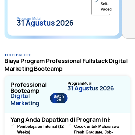
Self-
Paced
Program Mulai
31 Agustus 2026
TUITION FEE
Biaya Program Professional Fullstack Digital
Marketing Bootcamp
Professional
Program Mulai
31 Agustus 2026
Bootcamp
Digital
Batch
28
Marketing
Yang Anda Dapatkan di Program Ini:
Pembelajaran Intensif (12
Cocok untuk Mahasiswa,
Weeks)
Fresh Graduate, Job-