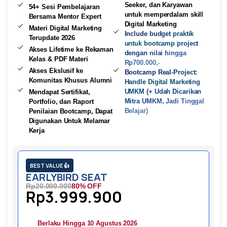
Seeker, dan Karyawan
54+ Sesi Pembelajaran
untuk memperdalam skill
Bersama Mentor Expert
Digital Marketing
Materi Digital Marketing
Include budget praktik
Terupdate 2026
untuk bootcamp project
Akses Lifetime ke Rekaman
dengan nilai hingga
Kelas & PDF Materi
Rp700.000,-
Akses Ekslusif ke
Bootcamp Real-Project:
Komunitas Khusus Alumni
Handle Digital Marketing
UMKM (+ Udah Dicarikan
Mendapat Sertifikat,
Mitra UMKM, Jadi Tinggal
Portfolio, dan Raport
Belajar)
Penilaian Bootcamp, Dapat
Digunakan Untuk Melamar
Kerja
BEST VALUE 👍
EARLYBIRD SEAT
Rp20.000.000
80% OFF
Rp3.999.900
Berlaku Hingga 10 Agustus 2026