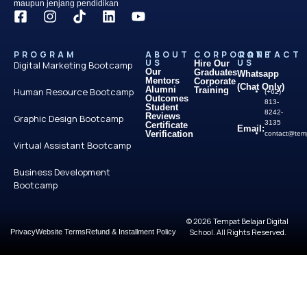
maupun jenjang pendidikan
PROGRAM
ABOUT
CORPORATE
CONTACT
US
US
Hire Our
Digital Marketing Bootcamp
Our
Graduates
Whatsapp
Mentors
Corporate
(Chat Only)
Alumni
Training
Human Resource Bootcamp
(+62)
Outcomes
813-
Student
8242-
Reviews
Graphic Design Bootcamp
3135
Certificate
Email:
Verification
contact@temp
Virtual Assistant Bootcamp
Business Development
Bootcamp
© 2026 Tempat Belajar Digital
School. All Rights Reserved.
Privacy
Website Terms
Refund & Installment Policy