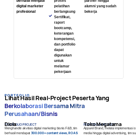
berhasil menjadi
proses
partner hingga
digital marketer
pelatihan
alumni yang sudah
profesional
berlangsung
bekerja
Sertifikat,
raport
bootcamp,
keterangan
kompetensi,
dan portfolio
dapat
digunakan
untuk
melamar
pekerjaan
PORTFOLIO
Lihat Hasil Real-Project Peserta Yang
Berkolaborasi Bersama Mitra
Perusahaan/Bisnis
Diola
Toko Megatama
PORTFOLIO PROJECT
PORTFOLIO PROJECT
Menghandle akvitias digital marketing bisnis F&B, tim
Apparel Brand, melalui implementasi st
300.000+ content views, ROAS
berhasil mendapat
media hingga digital advertising, tim 