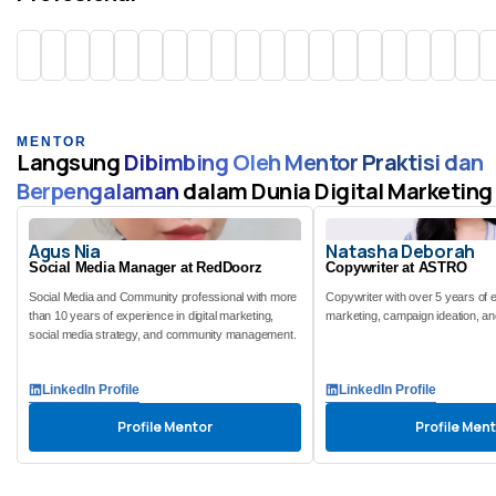
namun peserta juga bisa mencari mitra bisnis secara mandiri
AI-Powered Digital Marketing Series only at TempatBelajar.id
Sharing Pengalaman Mentor Tentang Freelance: Client Lokal &
diluar TempatBelajar.
Interantional [Remote]
Akan disediakan budget project dengan nominal up-to Rp700.000
untuk mendukung kegiatan project berlangsung (Tidak ada
tambahan biaya, karena budget project sudah termasuk di biaya
pendaftaran)
MENTOR
Langsung
Dibimbing Oleh Mentor Praktisi dan
Berpengalaman
dalam Dunia Digital Marketing
Agus Nia
Natasha Deborah
Social Media Manager at RedDoorz
Copywriter at ASTRO
Social Media and Community professional with more
Copywriter with over 5 years of e
than 10 years of experience in digital marketing,
marketing, campaign ideation, and
social media strategy, and community management.
LinkedIn Profile
LinkedIn Profile
Profile Mentor
Profile Men