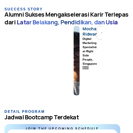
SUCCESS STORY
Alumni Sukses Mengakselerasi Karir Terlepas
dari
Latar Belakang, Pendidikan, dan Usia
Mochammad
Ridwan
Digital
Marketing
Specialist
at Right
Side
People,
Singapore
🇸🇬
DETAIL PROGRAM
Jadwal Bootcamp Terdekat
JOIN THE UPCOMING SCHEDULE