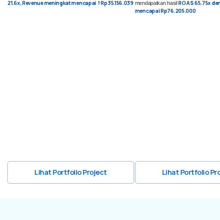
21.6x, Revenue meningkat mencapai ↑Rp35.156.039
ROAS 65.75x de
mendapatkan hasil
mencapai Rp76.205.000
Lihat Portfolio Project
Lihat Portfolio Pr