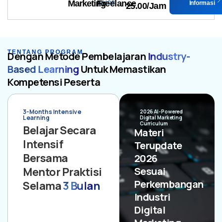
Marketing
Freelance
OF JOB
Informasi
25.00/Jam
TENTANG PROGRAM
Dengan Metode Pembelajaran
Industry-
Based Learning
Untuk Memastikan
Kompetensi Peserta
3-Months Intensive
2026 AI-Powered
Learning
Digital Marketing
Curriculum
Belajar Secara
Materi
Intensif
Terupdate
Bersama
2026
Mentor Praktisi
Sesuai
Perkembangan
Selama
3 Bulan
Industri
Digital