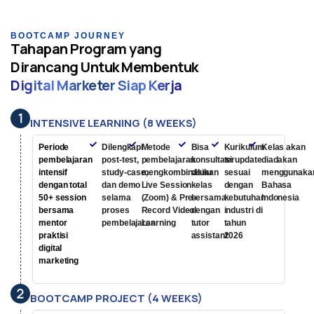
BOOTCAMP JOURNEY
Tahapan Program yang
Dirancang Untuk Membentuk
Digital Marketer Siap Kerja
INTENSIVE LEARNING (8 WEEKS)
Periode
Dilengkapi
Metode
Bisa
Kurikulum
Kelas akan
pembelajaran
post-test,
pembelajaran
konsultasi
terupdate
diadakan
intensif
study-case,
mengkombinasikan
diluar
sesuai
menggunaka
dengan total
dan demo
Live Session
kelas
dengan
Bahasa
50+ session
selama
(Zoom) & Pre-
bersama
kebutuhan
Indonesia
bersama
proses
Record Video
dengan
industri di
mentor
pembelajaran
Learning
tutor
tahun
praktisi
assistant
2026
digital
marketing
BOOTCAMP PROJECT (4 WEEKS)