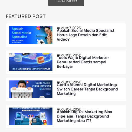
Load More
FEATURED POST
August 7, 2026
Apakah Social Media Specialist
Harus Jago Desain dan Edit
Video?
August 6, 2026
Tools Wajib Digital Marketer
Pemula: dari Gratis sampai
Berbayar
August 6, 2026
Cerita Alumni Digital Marketing:
Switch Career Tanpa Background
Marketing
August 4, 2026
Apakah Digital Marketing Bisa
Dipelajari Tanpa Background
Marketing atau IT?