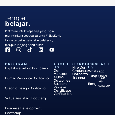
Platform untuk siapa saja yang ingin
merintis karir sebagai talenta #SiapKerja
tanpa terbatas usia, latar belakang,
maupun jenjang pendidikan
PROGRAM
ABOUT
CORPORATE
CONTACT
US
Hire Our
US
Digital Marketing Bootcamp
Our
Graduates
Whatsapp
Mentors
Corporate
(Chat Only)
Alumni
Training
Human Resource Bootcamp
(+62)
Outcomes
813-
Student
Email:
8242-
contact@temp
Reviews
Graphic Design Bootcamp
3135
Certificate
Verification
Virtual Assistant Bootcamp
Business Development
Bootcamp