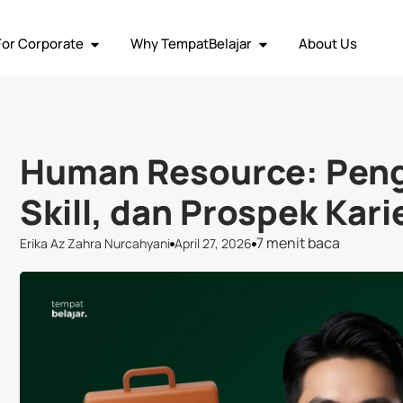
ja Remote
Social Media
Graphic Design
Human Resource
Vi
For Corporate
Why TempatBelajar
About Us
Human Resource: Peng
Skill, dan Prospek Kari
7 menit baca
Erika Az Zahra Nurcahyani
April 27, 2026