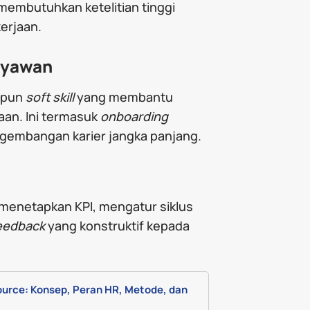
g membutuhkan ketelitian tinggi
erjaan.
ryawan
upun
soft skill
yang membantu
an. Ini termasuk
onboarding
gembangan karier jangka panjang.
i menetapkan KPI, mengatur siklus
eedback
yang konstruktif kepada
ce: Konsep, Peran HR, Metode, dan 