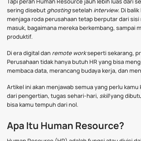
Tapi peran Human Resource jauh lebih luas dari s
sering disebut
ghosting
setelah
interview
. Di bali
menjaga roda perusahaan tetap berputar dari sisi 
masuk, bagaimana mereka berkembang, sampai m
produktif.
Di era digital dan
remote work
seperti sekarang, pr
Perusahaan tidak hanya butuh HR yang bisa mengur
membaca data, merancang budaya kerja, dan menja
Artikel ini akan menjawab semua yang perlu kamu
dari pengertian, tugas sehari-hari,
skill
yang dibutu
bisa kamu tempuh dari nol.
Apa Itu Human Resource?
Human Resource (HR) adalah fungsi atau divisi 