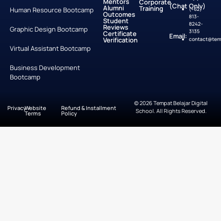
Mentors
Corporate
(Chat Only)
Alumni
Training
Human Resource Bootcamp
(+62)
Outcomes
813-
Student
8242-
Reviews
Graphic Design Bootcamp
3135
Certificate
Email:
Verification
contact@temp
Virtual Assistant Bootcamp
Business Development
Bootcamp
© 2026 Tempat Belajar Digital
Privacy
Website
Refund & Installment
School. All Rights Reserved.
Terms
Policy