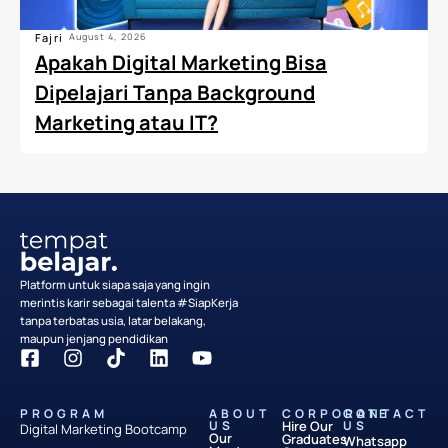
Fajri
August 4, 2026
Apakah Digital Marketing Bisa
Dipelajari Tanpa Background
Marketing atau IT?
Platform untuk siapa saja yang ingin
merintis karir sebagai talenta #SiapKerja
tanpa terbatas usia, latar belakang,
maupun jenjang pendidikan
PROGRAM
ABOUT
CORPORATE
CONTACT
US
Hire Our
US
Digital Marketing Bootcamp
Our
Graduates
Whatsapp