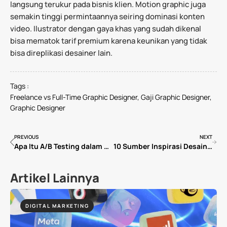
langsung terukur pada bisnis klien. Motion graphic juga
semakin tinggi permintaannya seiring dominasi konten
video. Ilustrator dengan gaya khas yang sudah dikenal
bisa mematok tarif premium karena keunikan yang tidak
bisa direplikasi desainer lain.
Tags :
Freelance vs Full-Time Graphic Designer
,
Gaji Graphic Designer
,
Graphic Designer
PREVIOUS
NEXT
Apa Itu A/B Testing dalam Digital Marketing? Cara Kerja, Tools, dan Contohnya
10 Sumber Inspirasi Desain Grafis Terbaik yang Wajib Diikuti Designer
Artikel Lainnya
DIGITAL MARKETING