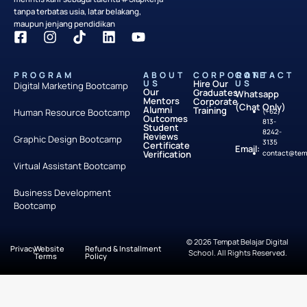
tanpa terbatas usia, latar belakang,
maupun jenjang pendidikan
PROGRAM
ABOUT
CORPORATE
CONTACT
US
Hire Our
US
Digital Marketing Bootcamp
Our
Graduates
Whatsapp
Mentors
Corporate
(Chat Only)
Alumni
Training
Human Resource Bootcamp
(+62)
Outcomes
813-
Student
8242-
Reviews
Graphic Design Bootcamp
3135
Certificate
Email:
Verification
contact@temp
Virtual Assistant Bootcamp
Business Development
Bootcamp
© 2026 Tempat Belajar Digital
Privacy
Website
Refund & Installment
School. All Rights Reserved.
Terms
Policy