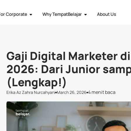
ja Remote
Social Media
Graphic Design
Human Resource
Vi
For Corporate
Why TempatBelajar
About Us
Gaji Digital Marketer d
2026: Dari Junior sam
(Lengkap!)
4 menit baca
Erika Az Zahra Nurcahyani
March 26, 2026