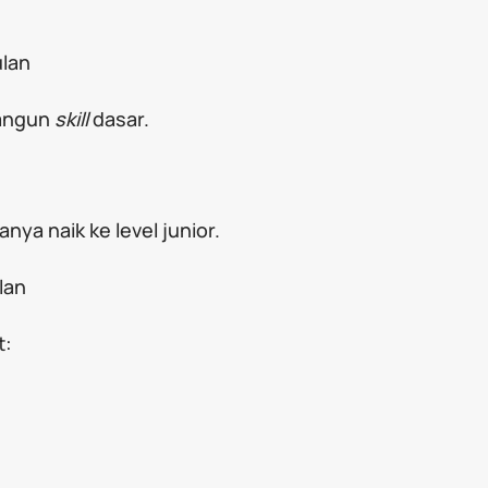
ulan
bangun
skill
dasar.
ya naik ke level junior.
ulan
t: