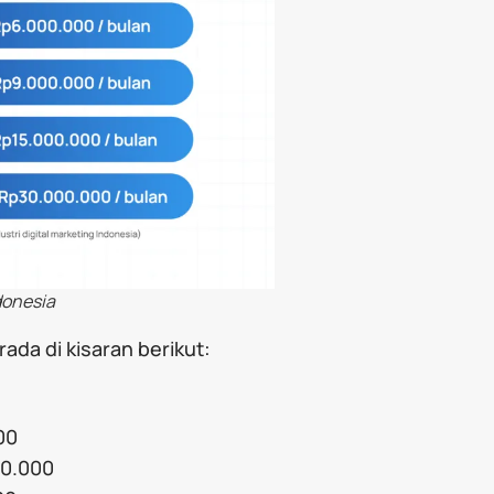
ndonesia
ada di kisaran berikut:
00
00.000