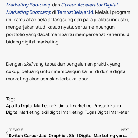
Marketing Bootcamp
dan
Career Accelerator Digital
Marketing Bootcamp
di
TempatBelajar.id
. Melalui program
ini, kamu akan belajar langsung dari para praktisi industri,
mengerjakan studi kasus nyata, serta membangun
portfolio yang dapat membantu mempercepat kariermu di
bidang digital marketing.
Dengan
skill
yang tepat dan pengalaman praktik yang
cukup, peluang untuk membangun karier di dunia digital
marketing akan semakin terbuka lebar.
Tags :
Apa Itu Digital Marketing?
,
digital marketing
,
Prospek Karier
Digital Marketing
,
skill digital marketing
,
Tugas Digital Marketer
PREVIOUS
NEXT
Switch Career Jadi Graphic Designer di Agency: Perjalanan Twiva dari Lulusan Kesehatan Masyarakat
Skill Digital Marketing yang Paling Dicari Perusahaan di 2026