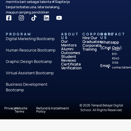
merintis karir sebagai talenta #SiapKerja
tanpa terbatas usia, latar belakang,
maupun jenjang pendidikan
PROGRAM
ABOUT
CORPORATE
CONTACT
US
Hire Our
US
Digital Marketing Bootcamp
Our
Graduates
Whatsapp
Mentors
Corporate
(Chat Only)
Alumni
Training
Human Resource Bootcamp
(+62)
Outcomes
813-
Student
8242-
Reviews
Graphic Design Bootcamp
3135
Certificate
Email:
Verification
contact@temp
Virtual Assistant Bootcamp
Business Development
Bootcamp
© 2026 Tempat Belajar Digital
Privacy
Website
Refund & Installment
School. All Rights Reserved.
Terms
Policy