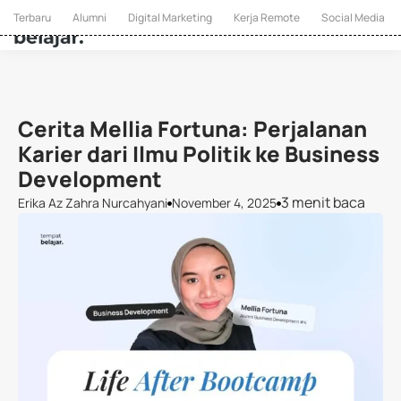
Terbaru
Alumni
Digital Marketing
Kerja Remote
Social Media
Cerita Mellia Fortuna: Perjalanan
Karier dari Ilmu Politik ke Business
Development
3 menit baca
Erika Az Zahra Nurcahyani
November 4, 2025