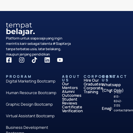
Platform untuk siapa saja yang ingin
merintis karir sebagai talenta #SiapKerja
tanpa terbatas usia, latar belakang,
maupun jenjang pendidikan
PROGRAM
ABOUT
CORPORATE
CONTACT
US
Hire Our
US
Digital Marketing Bootcamp
Our
Graduates
Whatsapp
Mentors
Corporate
(Chat Only)
Alumni
Training
Human Resource Bootcamp
(+62)
Outcomes
813-
Student
8242-
Reviews
Graphic Design Bootcamp
3135
Certificate
Email:
Verification
contact@temp
Virtual Assistant Bootcamp
Business Development
Bootcamp