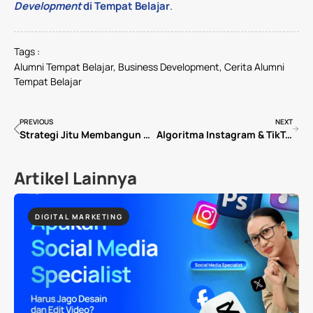
Development
di Tempat Belajar
.
Tags :
Alumni Tempat Belajar
,
Business Development
,
Cerita Alumni
Tempat Belajar
PREVIOUS
NEXT
Strategi Jitu Membangun Personal Branding untuk Human Resource Professional
Algoritma Instagram & TikTok 2026: Cara Kerja dan Strategi Konten yang Efektif
Artikel Lainnya
DIGITAL MARKETING