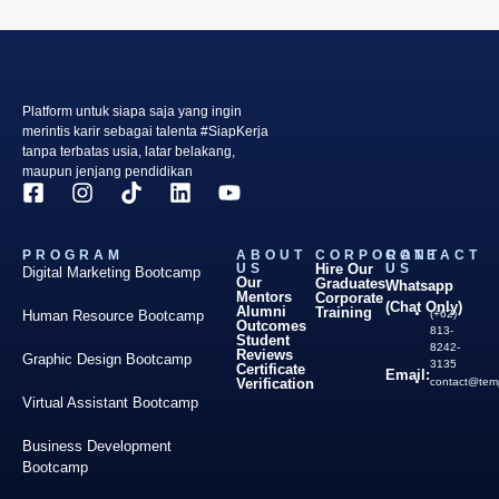
Platform untuk siapa saja yang ingin
merintis karir sebagai talenta #SiapKerja
tanpa terbatas usia, latar belakang,
maupun jenjang pendidikan
PROGRAM
ABOUT
CORPORATE
CONTACT
US
Hire Our
US
Digital Marketing Bootcamp
Our
Graduates
Whatsapp
Mentors
Corporate
(Chat Only)
Alumni
Training
Human Resource Bootcamp
(+62)
Outcomes
813-
Student
8242-
Reviews
Graphic Design Bootcamp
3135
Certificate
Email:
Verification
contact@temp
Virtual Assistant Bootcamp
Business Development
Bootcamp