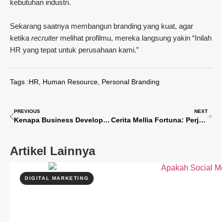
kebutuhan industri.
Sekarang saatnya membangun branding yang kuat, agar
ketika
recruiter
melihat profilmu, mereka langsung yakin “Inilah
HR yang tepat untuk perusahaan kami.”
HR
,
Human Resource
,
Personal Branding
Tags :
PREVIOUS
NEXT
Kenapa Business Development Jadi Karier Paling Dicari di Era Digital? Ini 5 Alasannya!
Cerita Mellia Fortuna: Perjalanan Karier dari Ilmu Politik ke Business Development
Artikel Lainnya
DIGITAL MARKETING