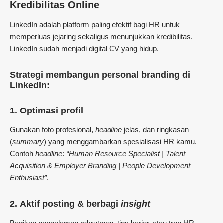
Kredibilitas Online
LinkedIn adalah platform paling efektif bagi HR untuk
memperluas jejaring sekaligus menunjukkan kredibilitas.
LinkedIn sudah menjadi digital CV yang hidup.
Strategi membangun personal branding di
LinkedIn:
1.
Optimasi profil
Gunakan foto profesional,
headline
jelas, dan ringkasan
(
summary
) yang menggambarkan spesialisasi HR kamu.
Contoh
headline
:
“Human Resource Specialist | Talent
Acquisition & Employer Branding | People Development
Enthusiast”
.
2.
Aktif posting & berbagi
insight
Bagikan pengalaman rekrutmen, tips karier, atau tren HR