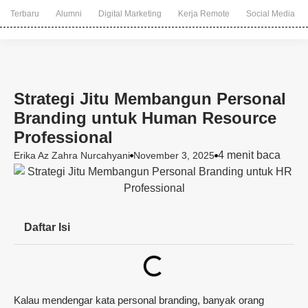
Terbaru
Alumni
Digital Marketing
Kerja Remote
Social Media
Strategi Jitu Membangun Personal
Branding untuk Human Resource
Professional
4 menit baca
Erika Az Zahra Nurcahyani
November 3, 2025
Daftar Isi
Kalau mendengar kata personal branding, banyak orang