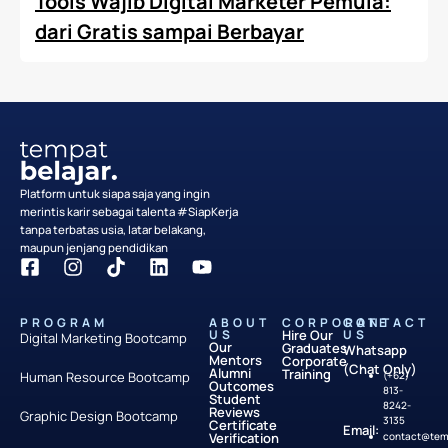
Tools Wajib Digital Marketer Pemula:
dari Gratis sampai Berbayar
Platform untuk siapa saja yang ingin
merintis karir sebagai talenta #SiapKerja
tanpa terbatas usia, latar belakang,
maupun jenjang pendidikan
PROGRAM
ABOUT
CORPORATE
CONTACT
US
Hire Our
US
Digital Marketing Bootcamp
Our
Graduates
Whatsapp
Mentors
Corporate
(Chat Only)
Alumni
Training
Human Resource Bootcamp
(+62)
Outcomes
813-
Student
8242-
Reviews
Graphic Design Bootcamp
3135
Certificate
Email:
Verification
contact@temp