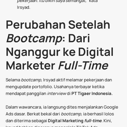
pekerjaan. Itu bikin saya semangat,”
kata
Irsyad.
Perubahan Setelah
Bootcamp
: Dari
Nganggur ke Digital
Marketer
Full-Time
Selama
bootcamp
, Irsyad aktif melamar pekerjaan dan
mengupdate portofolio. Usahanya terbayar ketika
mendapat panggilan
interview
di
PT Tigaer Indonesia.
Dalam wawancara, ia langsung dites menjalankan Google
Ads dasar. Berkat bekal dari
bootcamp,
ia berhasil lolos
dan diterima sebagai
Digital Marketing
full-time
. Kini,