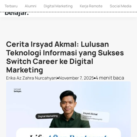
Terbaru
Alumni
Digital Marketing
Kerja Remote
Social Media
Cerita Irsyad Akmal: Lulusan
Teknologi Informasi yang Sukses
Switch Career ke Digital
Marketing
4 menit baca
Erika Az Zahra Nurcahyani
November 7, 2025