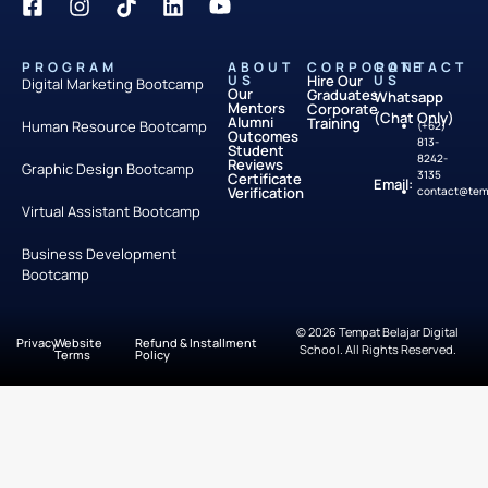
PROGRAM
ABOUT
CORPORATE
CONTACT
US
Hire Our
US
Digital Marketing Bootcamp
Our
Graduates
Whatsapp
Mentors
Corporate
(Chat Only)
Alumni
Training
Human Resource Bootcamp
(+62)
Outcomes
813-
Student
8242-
Reviews
Graphic Design Bootcamp
3135
Certificate
Email:
Verification
contact@temp
Virtual Assistant Bootcamp
Business Development
Bootcamp
© 2026 Tempat Belajar Digital
Privacy
Website
Refund & Installment
School. All Rights Reserved.
Terms
Policy