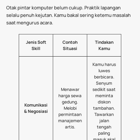
Otak pintar komputer belum cukup. Praktik lapangan
selalu penuh kejutan. Kamu bakal sering ketemu masalah
saat mengurus acara.
Jenis Soft
Contoh
Tindakan
Skill
Situasi
Kamu
Kamu harus
luwes
berbicara.
Senyum
Menawar
sedikit saat
harga sewa
meminta
gedung.
diskon
Komunikasi
Melobi
tambahan.
& Negosiasi
permintaan
Tawarkan
manajemen
jalan
artis.
tengah
paling
masuk akal