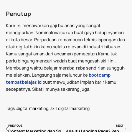
Penutup
Karir ini menawarkan gaji bulanan yang sangat
menggiurkan. Nominalnya cukup buat gaya hidup nyaman
di kota besar. Perpaduan kemampuan teknis lapangan dan
otak digital bikin kamu selalu relevan di industri hiburan.
Kamu sangat aman dari ancaman pemecatan.Kamu tak
perlu bingung mencari wadah buat mengasah skill ini.
Membuang waktu belajar meraba-raba sendirian sungguh
melelahkan. Langsung saja meluncur ke
bootcamp
tempatbelajar.id
buat mewujudkan impian karir kamu
secepatnya. Sikat ilmunya sekarang juga.
digital marketing
,
skill digital marketing
Tags :
PREVIOUS
NEXT
Content Marketing dan Social Media Marketing: Definisi, Perbedaan, dan Skill yang Wajib Buat Kamu!
Apa Itu Landing Page? Pengertian, Manfaat, dan Strategi dalam Digital Marketing