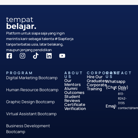
Platform untuk siapa saja yang ingin
merintis karir sebagai talenta #SiapKerja
tanpa terbatas usia, latar belakang,
maupun jenjang pendidikan
PROGRAM
ABOUT
CORPORATE
CONTACT
US
Hire Our
US
Digital Marketing Bootcamp
Our
Graduates
Whatsapp
Mentors
Corporate
(Chat Only)
Alumni
Training
Human Resource Bootcamp
(+62)
Outcomes
813-
Student
8242-
Reviews
Graphic Design Bootcamp
3135
Certificate
Email:
Verification
contact@temp
Virtual Assistant Bootcamp
Business Development
Bootcamp