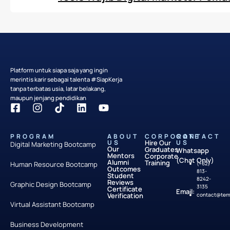
Platform untuk siapa saja yang ingin
merintis karir sebagai talenta #SiapKerja
tanpa terbatas usia, latar belakang,
maupun jenjang pendidikan
PROGRAM
ABOUT
CORPORATE
CONTACT
US
Hire Our
US
Digital Marketing Bootcamp
Our
Graduates
Whatsapp
Mentors
Corporate
(Chat Only)
Alumni
Training
Human Resource Bootcamp
(+62)
Outcomes
813-
Student
8242-
Reviews
Graphic Design Bootcamp
3135
Certificate
Email:
Verification
contact@temp
Virtual Assistant Bootcamp
Business Development