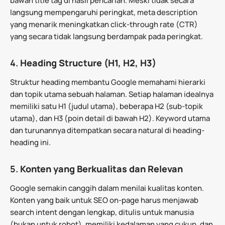
bawah title tag di hasil pencarian. Meski tidak secara
langsung mempengaruhi peringkat, meta description
yang menarik meningkatkan click-through rate (CTR)
yang secara tidak langsung berdampak pada peringkat.
4.
Heading Structure (H1, H2, H3)
Struktur heading membantu Google memahami hierarki
dan topik utama sebuah halaman. Setiap halaman idealnya
memiliki satu H1 (judul utama), beberapa H2 (sub-topik
utama), dan H3 (poin detail di bawah H2). Keyword utama
dan turunannya ditempatkan secara natural di heading-
heading ini.
5.
Konten yang Berkualitas dan Relevan
Google semakin canggih dalam menilai kualitas konten.
Konten yang baik untuk SEO on-page harus menjawab
search intent dengan lengkap, ditulis untuk manusia
(bukan untuk robot), memiliki kedalaman yang cukup, dan