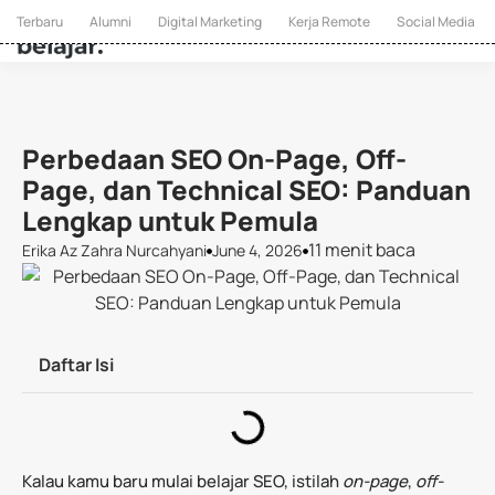
Terbaru
Alumni
Digital Marketing
Kerja Remote
Social Media
Perbedaan SEO On-Page, Off-
Page, dan Technical SEO: Panduan
Lengkap untuk Pemula
11 menit baca
Erika Az Zahra Nurcahyani
June 4, 2026
Daftar Isi
Kalau kamu baru mulai belajar SEO, istilah
on-page
,
off-