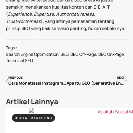
semakin menekankan kualitas konten dan E-E-A-T
(
Experience, Expertise, Authoritativeness,
Trustworthiness
), yang artinya pemahaman tentang
prinsip SEO yang baik semakin penting, bukan sebaliknya.
Tags :
Search Engine Optimization
,
SEO
,
SEO Off-Page
,
SEO On-Page
,
Technical SEO
PREVIOUS
NEXT
Cara Monetisasi Instagram: 6 Strategi yang Bisa Dicoba Content Creator dan Pemilik Bisnis
Apa Itu GEO (Generative Engine Optimization)? Panduan Lengkap Optimasi Konten untuk AI Search
Artikel Lainnya
DIGITAL MARKETING