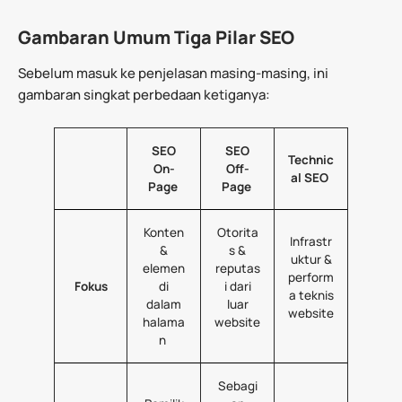
Gambaran Umum Tiga Pilar SEO
Sebelum masuk ke penjelasan masing-masing, ini
gambaran singkat perbedaan ketiganya:
SEO
SEO
Technic
On-
Off-
al SEO
Page
Page
Konten
Otorita
Infrastr
&
s &
uktur &
elemen
reputas
perform
Fokus
di
i dari
a teknis
dalam
luar
website
halama
website
n
Sebagi