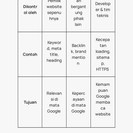
Pemilik
an
Develop
Dikontr
website
bergant
er & tim
ol oleh
sepenu
ung
teknis
hnya
pihak
lain
Kecepa
Keywor
Backlin
tan
d, meta
k, brand
loading,
Contoh
title,
mentio
sitema
heading
n
p,
HTTPS
Kemam
puan
Relevan
Keperc
Google
si di
ayaan
Tujuan
memba
mata
di mata
ca
Google
Google
website