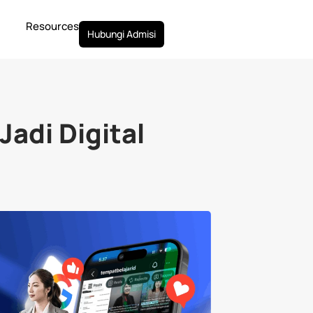
rtual Assistant
Business Development
Pengembangan Karir
B
Resources
Hubungi Admisi
Jadi Digital