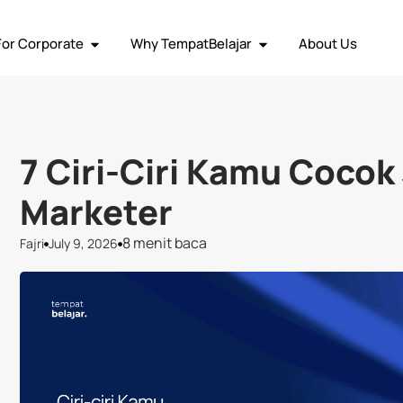
ja Remote
Social Media
Graphic Design
Human Resource
Vi
For Corporate
Why TempatBelajar
About Us
7 Ciri-Ciri Kamu Cocok 
Marketer
8 menit baca
Fajri
July 9, 2026