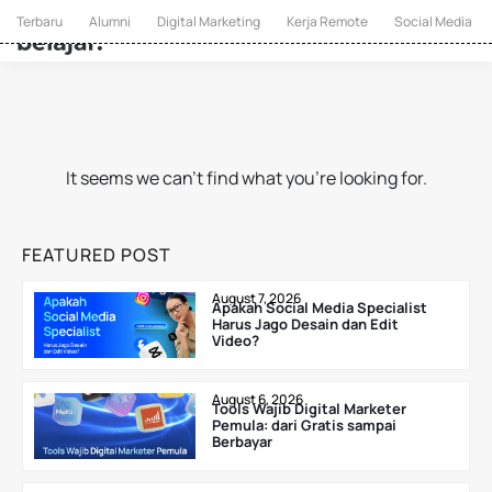
Terbaru
Alumni
Digital Marketing
Kerja Remote
Social Media
It seems we can’t find what you’re looking for.
FEATURED POST
August 7, 2026
Apakah Social Media Specialist
Harus Jago Desain dan Edit
Video?
August 6, 2026
Tools Wajib Digital Marketer
Pemula: dari Gratis sampai
Berbayar