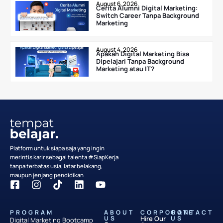
August 6, 2026
Cerita Alumni Digital Marketing:
Switch Career Tanpa Background
Marketing
August 4, 2026
Apakah Digital Marketing Bisa
Dipelajari Tanpa Background
Marketing atau IT?
Platform untuk siapa saja yang ingin
merintis karir sebagai talenta #SiapKerja
tanpa terbatas usia, latar belakang,
maupun jenjang pendidikan
PROGRAM
ABOUT
CORPORATE
CONTACT
US
Hire Our
US
Digital Marketing Bootcamp