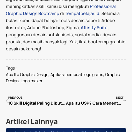
meningkatkan skill, kamu bisa mengikuti
Professional
Graphic Design Bootcamp
di
Tempatbelajar.id
. Selama 3
bulan, kamu dapat belajar tools desain seperti Adobe
ilustrator, Adobe Photoshop, Figma,
Affinity Suite
,
penggunaan desain untuk bisnis, sosial media, desain
produk, dan masih banyak lagi. Yuk, ikut bootcamp graphic
desain sekarang!
Tags :
Apa Itu Graphic Design
,
Aplikasi pembuat logo gratis
,
Graphic
Design
,
Logo maker
PREVIOUS
NEXT
10 Skill Digital Paling Dibutuhkan di Dunia Kerja 2026
Apa Itu USP? Cara Menentukan dan Contoh Bisnis di Indonesia
Artikel Lainnya