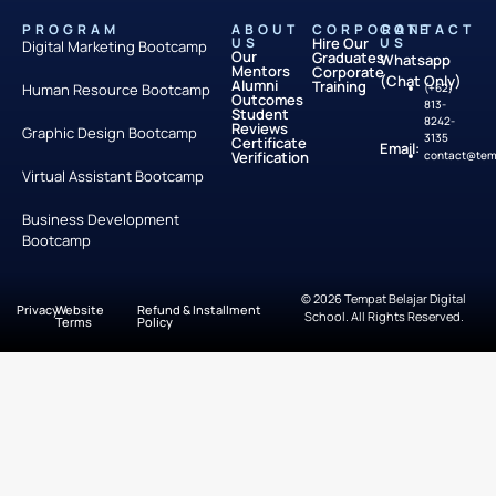
PROGRAM
ABOUT
CORPORATE
CONTACT
US
Hire Our
US
Digital Marketing Bootcamp
Our
Graduates
Whatsapp
Mentors
Corporate
(Chat Only)
Alumni
Training
Human Resource Bootcamp
(+62)
Outcomes
813-
Student
8242-
Reviews
Graphic Design Bootcamp
3135
Certificate
Email:
Verification
contact@temp
Virtual Assistant Bootcamp
Business Development
Bootcamp
© 2026 Tempat Belajar Digital
Privacy
Website
Refund & Installment
School. All Rights Reserved.
Terms
Policy