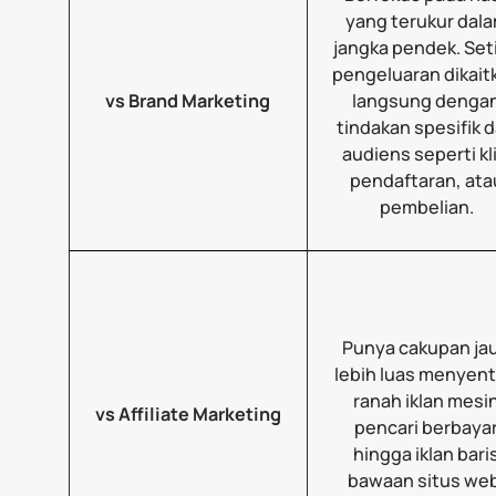
yang terukur dal
jangka pendek. Set
pengeluaran dikait
vs Brand Marketing
langsung denga
tindakan spesifik d
audiens seperti kli
pendaftaran, ata
pembelian.
Punya cakupan ja
lebih luas menyen
ranah iklan mesi
vs Affiliate Marketing
pencari berbaya
hingga iklan bari
bawaan situs web