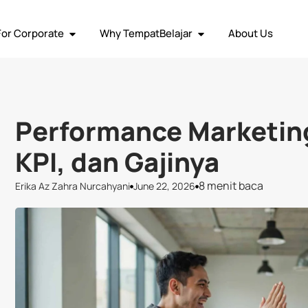
ja Remote
Social Media
Graphic Design
Human Resource
Vi
For Corporate
Why TempatBelajar
About Us
Performance Marketing
KPI, dan Gajinya
8 menit baca
Erika Az Zahra Nurcahyani
June 22, 2026