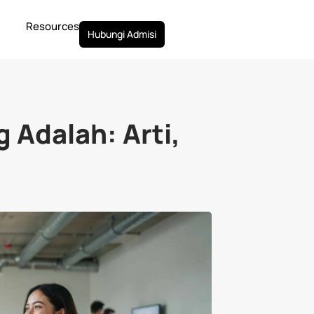
rtual Assistant
Business Development
Pengembangan Karir
B
Resources
Hubungi Admisi
 Adalah: Arti,