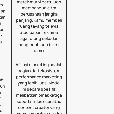
merek murni bertujuan
am
membangun citra
iap
perusahaan jangka
kan
panjang. Kamu membeli
n
ruang tayang televisi
ari
atau papan reklame
k,
agar orang sekedar
u
mengingat logo bisnis
kamu.
Afiliasi marketing adalah
bagian dari ekosistem
performance marketing
uh
yang lebih luas. Model
tuh
ini secara spesifik
n
melibatkan pihak ketiga
r
seperti influencer atau
s
content creator yang
.
mempromosikan produk