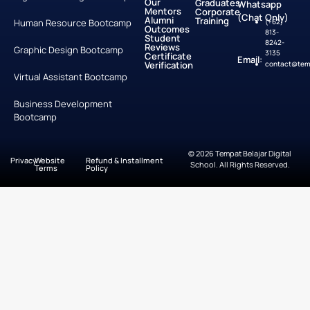
Our
Graduates
Whatsapp
Mentors
Corporate
(Chat Only)
Alumni
Training
Human Resource Bootcamp
(+62)
Outcomes
813-
Student
8242-
Reviews
Graphic Design Bootcamp
3135
Certificate
Email:
Verification
contact@temp
Virtual Assistant Bootcamp
Business Development
Bootcamp
© 2026 Tempat Belajar Digital
Privacy
Website
Refund & Installment
School. All Rights Reserved.
Terms
Policy