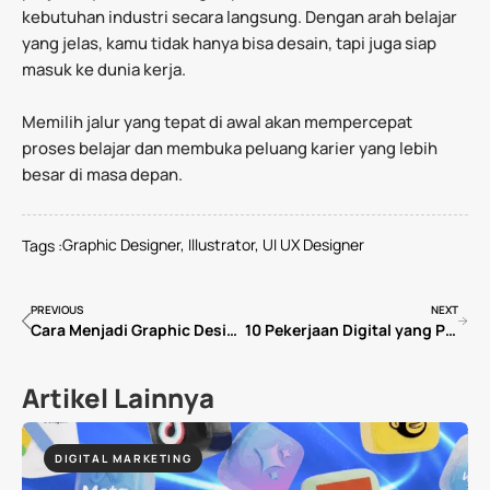
kebutuhan industri secara langsung. Dengan arah belajar
yang jelas, kamu tidak hanya bisa desain, tapi juga siap
masuk ke dunia kerja.
Memilih jalur yang tepat di awal akan mempercepat
proses belajar dan membuka peluang karier yang lebih
besar di masa depan.
Graphic Designer
,
Illustrator
,
UI UX Designer
Tags :
PREVIOUS
NEXT
Cara Menjadi Graphic Designer dari Nol (2026): Panduan Lengkap untuk Pemula
10 Pekerjaan Digital yang Paling Dibutuhkan di 2026 (Lengkap + Gaji & Cara Mulai)
Artikel Lainnya
DIGITAL MARKETING