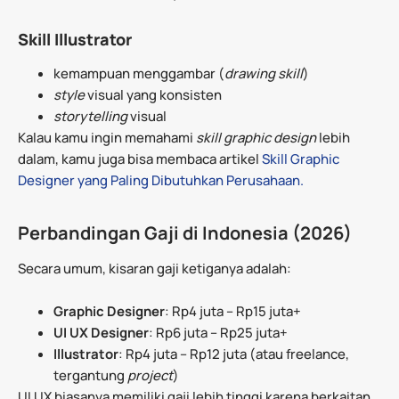
Skill Illustrator
kemampuan menggambar (
drawing skill
)
style
visual yang konsisten
storytelling
visual
Kalau kamu ingin memahami
skill graphic design
lebih
dalam, kamu juga bisa membaca artikel
Skill Graphic
Designer yang Paling Dibutuhkan Perusahaan.
Perbandingan Gaji di Indonesia (2026)
Secara umum, kisaran gaji ketiganya adalah:
Graphic Designer
: Rp4 juta – Rp15 juta+
UI UX Designer
: Rp6 juta – Rp25 juta+
Illustrator
: Rp4 juta – Rp12 juta (atau freelance,
tergantung
project
)
UI UX biasanya memiliki gaji lebih tinggi karena berkaitan