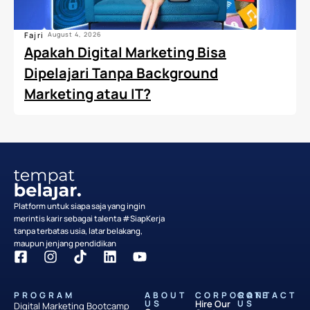
Fajri
August 4, 2026
Apakah Digital Marketing Bisa
Dipelajari Tanpa Background
Marketing atau IT?
Platform untuk siapa saja yang ingin
merintis karir sebagai talenta #SiapKerja
tanpa terbatas usia, latar belakang,
maupun jenjang pendidikan
PROGRAM
ABOUT
CORPORATE
CONTACT
US
Hire Our
US
Digital Marketing Bootcamp