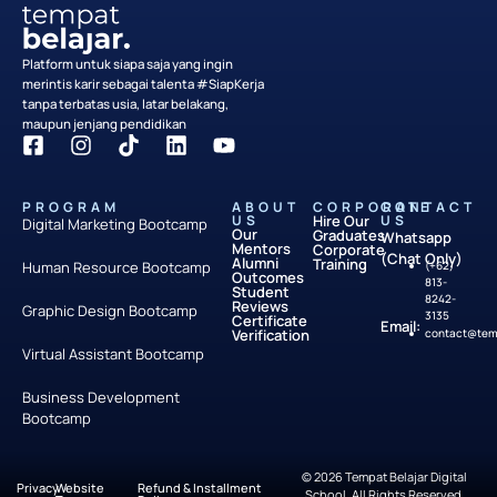
Platform untuk siapa saja yang ingin
merintis karir sebagai talenta #SiapKerja
tanpa terbatas usia, latar belakang,
maupun jenjang pendidikan
PROGRAM
ABOUT
CORPORATE
CONTACT
US
Hire Our
US
Digital Marketing Bootcamp
Our
Graduates
Whatsapp
Mentors
Corporate
(Chat Only)
Alumni
Training
Human Resource Bootcamp
(+62)
Outcomes
813-
Student
8242-
Reviews
Graphic Design Bootcamp
3135
Certificate
Email:
Verification
contact@temp
Virtual Assistant Bootcamp
Business Development
Bootcamp
© 2026 Tempat Belajar Digital
Privacy
Website
Refund & Installment
School. All Rights Reserved.