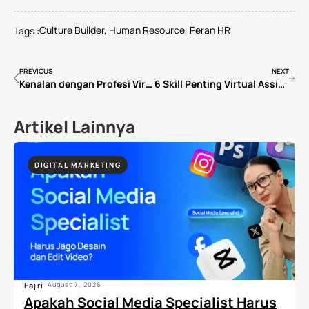
Culture Builder
,
Human Resource
,
Peran HR
Tags :
PREVIOUS
NEXT
Kenalan dengan Profesi Virtual Assistant: Si Serba Bisa yang Bekerja di Dunia Digital dari Mana Saja
6 Skill Penting Virtual Assistant agar Bisa Bersaing di Pasar Internasional
Artikel Lainnya
DIGITAL MARKETING
Fajri
August 7, 2026
Apakah Social Media Specialist Harus