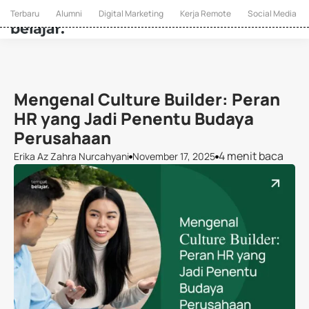
Terbaru
Alumni
Digital Marketing
Kerja Remote
Social Media
Mengenal Culture Builder: Peran
HR yang Jadi Penentu Budaya
Perusahaan
4 menit baca
Erika Az Zahra Nurcahyani
November 17, 2025